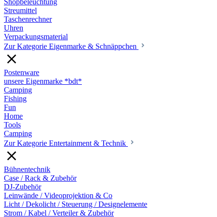
Shopbeleuchtung
Streumittel
Taschenrechner
Uhren
Verpackungsmaterial
Zur Kategorie Eigenmarke & Schnäppchen
Postenware
unsere Eigenmarke *bdt*
Camping
Fishing
Fun
Home
Tools
Camping
Zur Kategorie Entertainment & Technik
Bühnentechnik
Case / Rack & Zubehör
DJ-Zubehör
Leinwände / Videoprojektion & Co
Licht / Dekolicht / Steuerung / Designelemente
Strom / Kabel / Verteiler & Zubehör