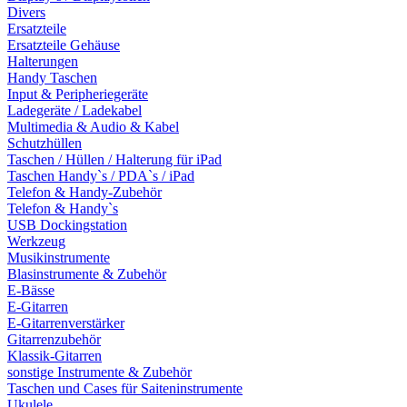
Divers
Ersatzteile
Ersatzteile Gehäuse
Halterungen
Handy Taschen
Input & Peripheriegeräte
Ladegeräte / Ladekabel
Multimedia & Audio & Kabel
Schutzhüllen
Taschen / Hüllen / Halterung für iPad
Taschen Handy`s / PDA`s / iPad
Telefon & Handy-Zubehör
Telefon & Handy`s
USB Dockingstation
Werkzeug
Musikinstrumente
Blasinstrumente & Zubehör
E-Bässe
E-Gitarren
E-Gitarrenverstärker
Gitarrenzubehör
Klassik-Gitarren
sonstige Instrumente & Zubehör
Taschen und Cases für Saiteninstrumente
Ukulele