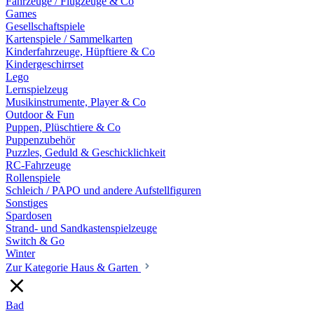
Fahrzeuge / Flugzeuge & Co
Games
Gesellschaftspiele
Kartenspiele / Sammelkarten
Kinderfahrzeuge, Hüpftiere & Co
Kindergeschirrset
Lego
Lernspielzeug
Musikinstrumente, Player & Co
Outdoor & Fun
Puppen, Plüschtiere & Co
Puppenzubehör
Puzzles, Geduld & Geschicklichkeit
RC-Fahrzeuge
Rollenspiele
Schleich / PAPO und andere Aufstellfiguren
Sonstiges
Spardosen
Strand- und Sandkastenspielzeuge
Switch & Go
Winter
Zur Kategorie Haus & Garten
Bad