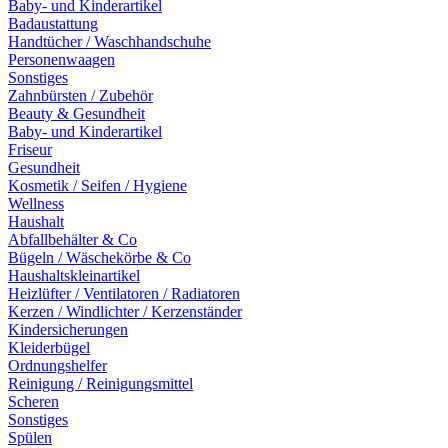
Baby- und Kinderartikel
Badaustattung
Handtücher / Waschhandschuhe
Personenwaagen
Sonstiges
Zahnbürsten / Zubehör
Beauty & Gesundheit
Baby- und Kinderartikel
Friseur
Gesundheit
Kosmetik / Seifen / Hygiene
Wellness
Haushalt
Abfallbehälter & Co
Bügeln / Wäschekörbe & Co
Haushaltskleinartikel
Heizlüfter / Ventilatoren / Radiatoren
Kerzen / Windlichter / Kerzenständer
Kindersicherungen
Kleiderbügel
Ordnungshelfer
Reinigung / Reinigungsmittel
Scheren
Sonstiges
Spülen