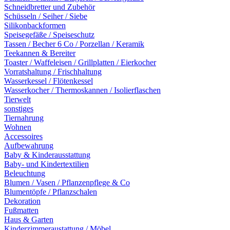
Schneidbretter und Zubehör
Schüsseln / Seiher / Siebe
Silikonbackformen
Speisegefäße / Speiseschutz
Tassen / Becher 6 Co / Porzellan / Keramik
Teekannen & Bereiter
Toaster / Waffeleisen / Grillplatten / Eierkocher
Vorratshaltung / Frischhaltung
Wasserkessel / Flötenkessel
Wasserkocher / Thermoskannen / Isolierflaschen
Tierwelt
sonstiges
Tiernahrung
Wohnen
Accessoires
Aufbewahrung
Baby & Kinderausstattung
Baby- und Kindertextilien
Beleuchtung
Blumen / Vasen / Pflanzenpflege & Co
Blumentöpfe / Pflanzschalen
Dekoration
Fußmatten
Haus & Garten
Kinderzimmeraustattung / Möbel