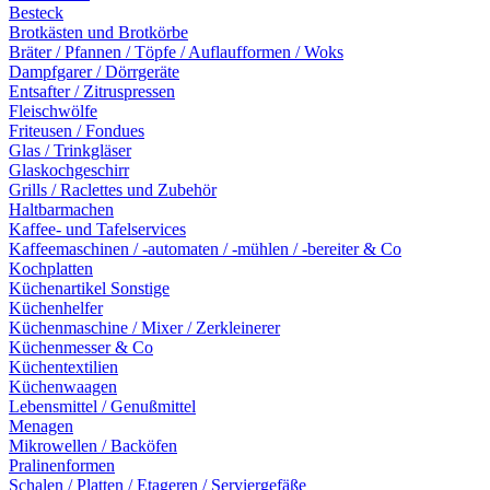
Besteck
Brotkästen und Brotkörbe
Bräter / Pfannen / Töpfe / Auflaufformen / Woks
Dampfgarer / Dörrgeräte
Entsafter / Zitruspressen
Fleischwölfe
Friteusen / Fondues
Glas / Trinkgläser
Glaskochgeschirr
Grills / Raclettes und Zubehör
Haltbarmachen
Kaffee- und Tafelservices
Kaffeemaschinen / -automaten / -mühlen / -bereiter & Co
Kochplatten
Küchenartikel Sonstige
Küchenhelfer
Küchenmaschine / Mixer / Zerkleinerer
Küchenmesser & Co
Küchentextilien
Küchenwaagen
Lebensmittel / Genußmittel
Menagen
Mikrowellen / Backöfen
Pralinenformen
Schalen / Platten / Etageren / Serviergefäße