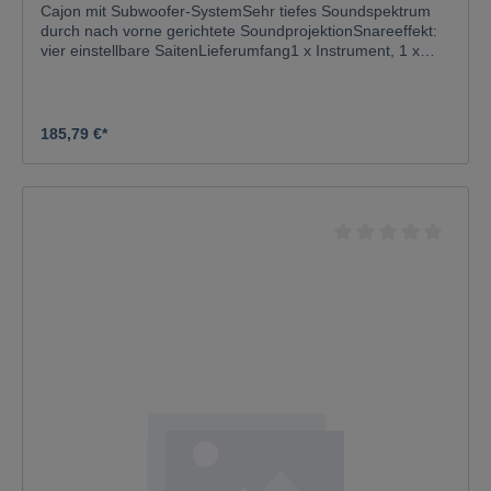
Cajon mit Subwoofer-SystemSehr tiefes Soundspektrum
durch nach vorne gerichtete SoundprojektionSnareeffekt:
vier einstellbare SaitenLieferumfang1 x Instrument, 1 x
InnensechskantschlüsselKorpus:7-lagiges Schichtholz;
BirkeSchlagfläche:NussFarbe:Mehrfarbig;
naturMaße:Breite: 30 cmTiefe: 31 cmHöhe: 48
cmGewicht:5,41 kg
185,79 €*