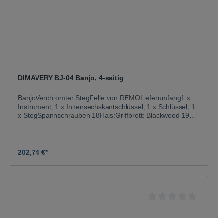
DIMAVERY BJ-04 Banjo, 4-saitig
BanjoVerchromter StegFelle von REMOLieferumfang1 x
Instrument, 1 x Innensechskantschlüssel, 1 x Schlüssel, 1
x StegSpannschrauben:18Hals:Griffbrett: Blackwood 19
BündeKorpus:NatoSaitenanzahl:4Markenverwendung:Fell
e von REMOFarbe:SunburstGewicht:2,70 kg
202,74 €*