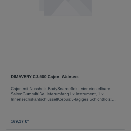
DIMAVERY CJ-560 Cajon, Walnuss
Cajon mit Nussholz-BodySnareeffekt: vier einstellbare
SaitenGummifüßeLieferumfang1 x Instrument, 1 x
InnensechskantschlüsselKorpus:5-lagiges Schichtholz;
NussSchlagfläche:BirkeTransporthilfe:GummifüßeMaterial:
Schichtholz mehrlagig verleimtFarbe:Mehrfarbig;
naturMaße:Breite: 30 cmTiefe: 31 cmHöhe: 48
cmGewicht:3,70 kg
169,17 €*