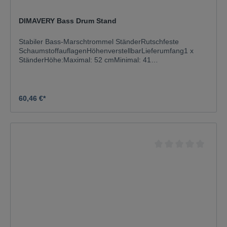
DIMAVERY Bass Drum Stand
Stabiler Bass-Marschtrommel StänderRutschfeste
SchaumstoffauflagenHöhenverstellbarLieferumfang1 x
StänderHöhe:Maximal: 52 cmMinimal: 41
cmMetallteile:VerchromtFarbe:Silber,
verchromtGewicht:2,89 kg
60,46 €*