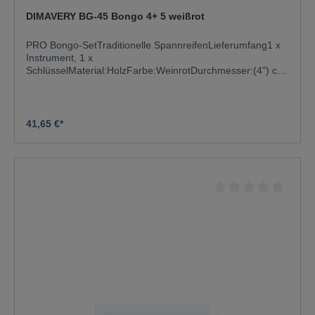
DIMAVERY BG-45 Bongo 4+ 5 weißrot
PRO Bongo-SetTraditionelle SpannreifenLieferumfang1 x
Instrument, 1 x
SchlüsselMaterial:HolzFarbe:WeinrotDurchmesser:(4") ca.
10 cm; (5") ca. 13 cmGewicht:1,10 kg
41,65 €*