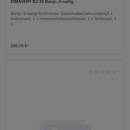
DIMAVERY BJ-30 Banjo, 6-saitig
Banjo, 6-saitigVerchromter SaitenhalterLieferumfang1 x
Instrument, 1 x Innensechskantschlüssel, 1 x Schlüssel, 1
x
TascheAusführung:RechtshänderversionSpannschrauben:
18Hals:MahagoniGriffbrett: Blackwood 22
BündeKorpus:4/4MahagoniSteg:AhornSaitenanzahl:6Farb
e:NaturGewicht:3,10 kg
280,75 €*