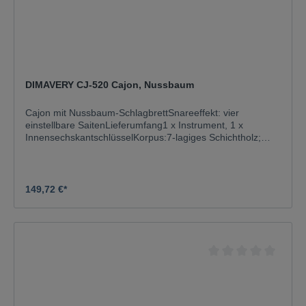
DIMAVERY CJ-520 Cajon, Nussbaum
Cajon mit Nussbaum-SchlagbrettSnareeffekt: vier
einstellbare SaitenLieferumfang1 x Instrument, 1 x
InnensechskantschlüsselKorpus:7-lagiges Schichtholz;
BirkeSchlagfläche:WalnussMaterial:Schichtholz mehrlagig
verleimtFarbe:NaturMaße:Breite: 30 cmTiefe: 31 cmHöhe:
48 cmGewicht:4,20 kg
149,72 €*