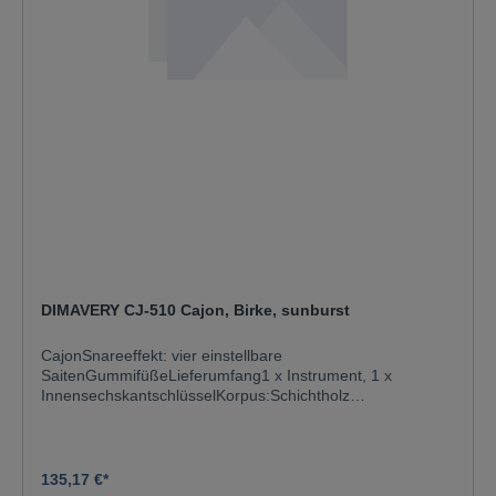
DIMAVERY CJ-510 Cajon, Birke, sunburst
CajonSnareeffekt: vier einstellbare
SaitenGummifüßeLieferumfang1 x Instrument, 1 x
InnensechskantschlüsselKorpus:Schichtholz
mehrlagigSchlagfläche:BirkeTransporthilfe:GummifüßeFar
be:SunburstMaße:Breite: 30 cmTiefe: 31 cmHöhe: 48
cmGewicht:4,15 kg
135,17 €*