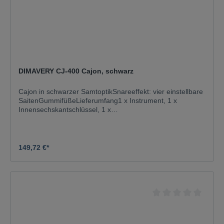
DIMAVERY CJ-400 Cajon, schwarz
Cajon in schwarzer SamtoptikSnareeffekt: vier einstellbare
SaitenGummifüßeLieferumfang1 x Instrument, 1 x
Innensechskantschlüssel, 1 x
TascheKorpus:BirkeSchlagfläche:BirkeTransporthilfe:Gum
mifüßeFarbe:Schwarz, matt, lackiertMaße:Breite: 29
cmTiefe: 30 cmHöhe: 50 cmGewicht:5,30 kg
149,72 €*