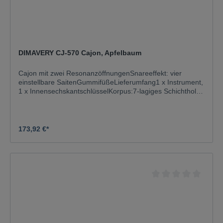
DIMAVERY CJ-570 Cajon, Apfelbaum
Cajon mit zwei ResonanzöffnungenSnareeffekt: vier
einstellbare SaitenGummifüßeLieferumfang1 x Instrument,
1 x InnensechskantschlüsselKorpus:7-lagiges Schichtholz;
BirkeSchlagfläche:ApfelTransporthilfe:GummifüßeFarbe:N
aturMaße:Breite: 30 cmTiefe: 31 cmHöhe: 50
cmGewicht:5,40 kg
173,92 €*