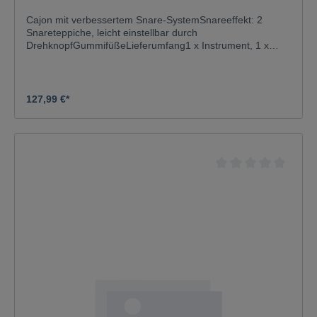
Cajon mit verbessertem Snare-SystemSnareeffekt: 2
Snareteppiche, leicht einstellbar durch
DrehknopfGummifüßeLieferumfang1 x Instrument, 1 x
InnensechskantschlüsselSchlagfläche:WalnussTransporthil
fe:GummifüßeMaterial:Schichtholz mehrlagig verleimt;
LindeFarbe:NaturMaße:Breite: 30 cmTiefe: 31 cmHöhe: 48
cmGewicht:3,70 kg
127,99 €*