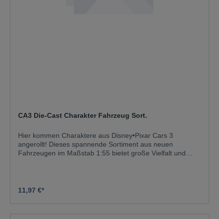
CA3 Die-Cast Charakter Fahrzeug Sort.
Hier kommen Charaktere aus Disney•Pixar Cars 3
angerollt! Dieses spannende Sortiment aus neuen
Fahrzeugen im Maßstab 1:55 bietet große Vielfalt und
authentische Details. Mit diesen großen Persönlichkeiten
auf Rädern wie Lightning McQueen, Cruz Ramirez,
Jackson Storm und all den anderen beliebten
Leinwandhelden kann man eine tolle Sammlung beginnen
11,97 €*
oder seine bestehende Sammlung erweitern! Alle Artikel
separat erhältlich. Einige Artikel werden nicht in allen
Ländern vertrieben.