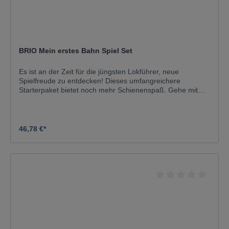
BRIO Mein erstes Bahn Spiel Set
Es ist an der Zeit für die jüngsten Lokführer, neue
Spielfreude zu entdecken! Dieses umfangreichere
Starterpaket bietet noch mehr Schienenspaß. Gehe mit
der verspielten Bahn auf Reisen über oder unter der
interessanten, regenbogenfarbenen Hängebrücke entlang
und erforsche die unterschiedlichen Anordnungen, die Du
bauen kannst. Perfekt für wissbegierige Kleinkinder.
46,78 €*