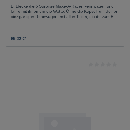
Entdecke die 5 Surprise Make-A-Racer Rennwagen und
fahre mit ihnen um die Wette. Öffne die Kapsel, um deinen
einzigartigen Rennwagen, mit allen Teilen, die du zum Bau
deines eigenen Rennwagens brauchst, zu entdecken! Es
sind 9 verschiedene Make-A-Racer Rennwagen erhältlich,
die mit allen Teilen für deinen Rennwagen, Aufklebern und
Schleim für zusätzlichen Spaß ausgestattet sind! Sammle
95,22 €*
sie alle für das ultimative Rennwagenerlebnis! Perfekt für
Kinder, die Monster Trucks, die Polizei und Rennwagen
lieben.