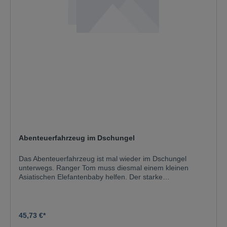
Abenteuerfahrzeug im Dschungel
Das Abenteuerfahrzeug ist mal wieder im Dschungel
unterwegs. Ranger Tom muss diesmal einem kleinen
Asiatischen Elefantenbaby helfen. Der starke
Geländewagen kommt zum Glück auch mit dem
unwegsamen Gelände im Dschungel klar. Vor Ort parkt er
mit etwas Abstand zum Elefantenbaby und feuert die
Netzkanone auf dem Dach ab. Damit wirft er geschickt ein
45,73 €*
Netz über das Tier, um es einzufangen. Als Nächstes hebt