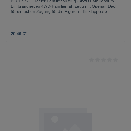
BLUEY S11 Heeler Familienausflug - 4WD Familienauto
Ein brandneues 4WD-Familienfahrzeug mit Openair Dach
für einfachen Zugang für die Figuren - Einklappbare
Spiegel - In das Fahrzeug passen bis zu 4 Figuren,
inklusive einer Urlaubs-Chili-Figur
20,46 €*