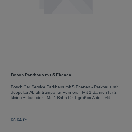
Bosch Parkhaus mit 5 Ebenen
Bosch Car Service Parkhaus mit 5 Ebenen - Parkhaus mit
doppelter Abfahrtrampe für Rennen: - Mit 2 Bahnen für 2
kleine Autos oder - Mit 1 Bahn für 1 großes Auto - Mit
Fahrstuhl, Tanksäule, Waschstraße und 2 Autos - Höhe
des Parkhauses: 85 cm - Parkhaus im Bosch Car Service
Design - Geeignet für Kinder ab 3 Jahren
66,64 €*