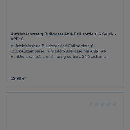
Aufziehfahrzeug Bulldozer Anti-Fall sortiert, 6 Stück -
VPE: 6
Aufziehfahrzeug Bulldozer Anti-Fall sortiert, 6
StückAufziehbarer Kunststoff-Bulldozer mit Anti-Fall-
Funktion, ca. 5,5 cm, 2- farbig sortiert, 24 Stück im
DisplayAchtung!: Nicht geeignet für Kinder unter 3 Jahren.
Enthält verschluckbare Kleinteile.
Erstickungsgefahr!Musterbild: Motiv oder Farbe kann
abweichen
12,99 €*