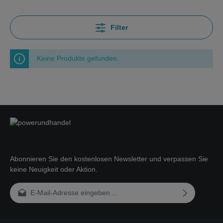
Filter
Keine Produkte gefunden.
Abonnieren Sie den kostenlosen Newsletter und verpassen Sie
keine Neuigkeit oder Aktion.
E-Mail-Adresse*
Ich habe die
Datenschutzbestimmungen
zur Kenntnis genommen und
die
AGB
gelesen und bin mit ihnen einverstanden.