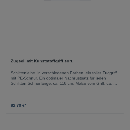
Zugseil mit Kunststoffgriff sort.
Schlittenleine. in verschiedenen Farben. ein toller Zuggriff
mit PE-Schnur. Ein optimaler Nachrüstsatz für jeden
Schlitten.Schnurlänge: ca. 118 cm. Maße vom Griff: ca. L
13 x B 10,5 cm.
82,70 €*