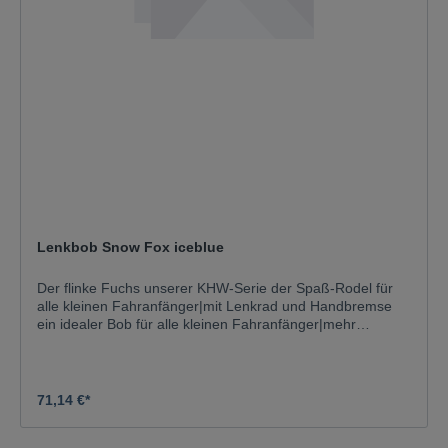
Lenkbob Snow Fox iceblue
Der flinke Fuchs unserer KHW-Serie der Spaß-Rodel für
alle kleinen Fahranfänger|mit Lenkrad und Handbremse
ein idealer Bob für alle kleinen Fahranfänger|mehr
Sicherheit durch:rutschsicherer, wannenförmiger
Sitz,niedriger Schwerpunkt ,gute, breitflächige
Pistenlage,rutschsichere Haltestege im
Fußbereich,griffsicheres Lenkrad,richtungsstabiles
71,14 €*
Kurvenfahren ,seitlich angebrachte Metall-
Einhandbremse,hochwertiger, kälte- und lichtbeständiger