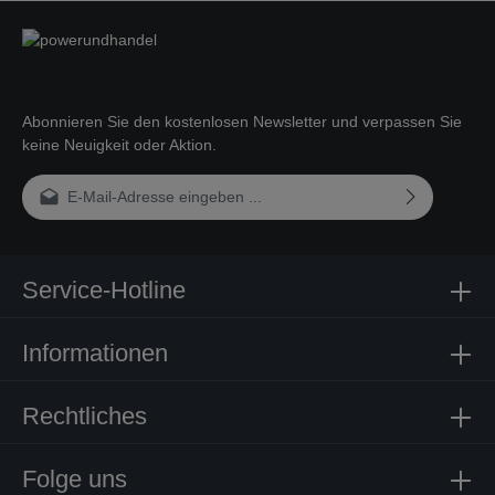
Abonnieren Sie den kostenlosen Newsletter und verpassen Sie
keine Neuigkeit oder Aktion.
E-Mail-Adresse*
Ich habe die
Datenschutzbestimmungen
zur Kenntnis genommen und
die
AGB
gelesen und bin mit ihnen einverstanden.
Service-Hotline
Informationen
Rechtliches
Folge uns